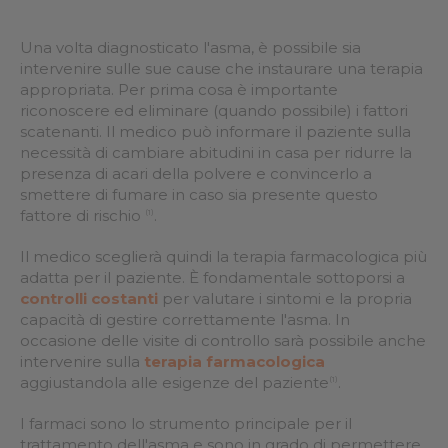
Una volta diagnosticato l'asma, è possibile sia
intervenire sulle sue cause che instaurare una terapia
appropriata. Per prima cosa è importante
riconoscere ed eliminare (quando possibile) i fattori
scatenanti. Il medico può informare il paziente sulla
necessità di cambiare abitudini in casa per ridurre la
presenza di acari della polvere e convincerlo a
smettere di fumare in caso sia presente questo
fattore di rischio
.
(1)
Il medico sceglierà quindi la terapia farmacologica più
adatta per il paziente. È fondamentale sottoporsi a
controlli costanti
per valutare i sintomi e la propria
capacità di gestire correttamente l'asma. In
occasione delle visite di controllo sarà possibile anche
intervenire sulla
terapia farmacologica
aggiustandola alle esigenze del paziente
.
(1)
I farmaci sono lo strumento principale per il
trattamento dell'asma e sono in grado di permettere