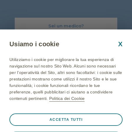
Sei un medico?
Visita GSK-Salute.it
Usiamo i cookie
X
Chi siamo
Informativa sulla Privacy
Utilizziamo i cookie per migliorare la tua esperienza di
Cookie Policy
Condizioni di utilizzo
navigazione sul nostro Sito Web. Alcuni sono necessari
Accessibilità
per l’operatività del Sito, altri sono facoltativi: i cookie sulle
prestazioni mostrano come utilizzi il nostro Sito e le sue
funzionalità; i cookie funzionali ricordano le tue
© 2026 GSK group of companies. All Rights Reserved.
GlaxoSmithKline S.p.A. unipersonale con sede in Viale dell'Agricoltura, 7,
preferenze, quelli pubblicitari ci aiutano a condividere
Verona - società sottoposta all'attività di direzione e coordinamento di GSK
contenuti pertinenti.
Politica dei Cookie
plc - Reg. Imprese di Verona, codice fiscale e partita IVA n. 00212840235 -
cap.soc. interamente versato Euro 65.250.000.
Sito GSK non promozionale che non rivendica né esplicita caratteristiche
Sempre attivi
Cookie strettamente necessari
terapeutiche di farmaci di GSK e come tale non ricade nell’ambito di
❮
ACCETTA TUTTI
applicazione degli artt. 119-120 del D.Lvo n. 219/06. Le informazioni riportate
non sostituiscono il parere del proprio medico di fiducia al quale ci si deve
Cookie necessari affinché il Sito funzioni correttamente,
sempre rivolgere.