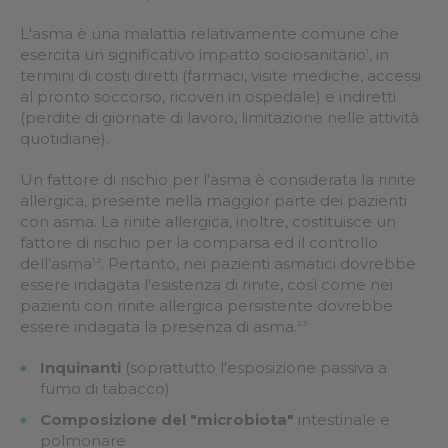
L'asma è una malattia relativamente comune che
esercita un significativo impatto sociosanitario
, in
1
termini di costi diretti (farmaci, visite mediche, accessi
al pronto soccorso, ricoveri in ospedale) e indiretti
(perdite di giornate di lavoro, limitazione nelle attività
quotidiane).
Un fattore di rischio per l'asma è considerata la rinite
allergica, presente nella maggior parte dei pazienti
con asma. La rinite allergica, inoltre, costituisce un
fattore di rischio per la comparsa ed il controllo
dell’asma
. Pertanto, nei pazienti asmatici dovrebbe
1,2
essere indagata l'esistenza di rinite, così come nei
pazienti con rinite allergica persistente dovrebbe
essere indagata la presenza di asma.
2,3
Inquinanti
(soprattutto l'esposizione passiva a
fumo di tabacco)
Composizione del "microbiota"
intestinale e
polmonare