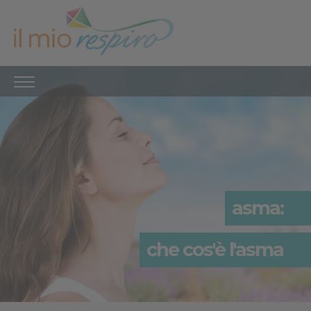
asma:
che cos'è l'asma