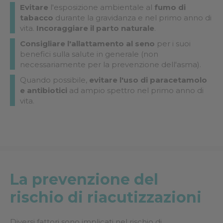
Evitare
l'esposizione ambientale al
fumo di
tabacco
durante la gravidanza e nel primo anno di
vita.
Incoraggiare il parto naturale
.
Consigliare l'allattamento al seno
per i suoi
benefici sulla salute in generale (non
necessariamente per la prevenzione dell'asma).
Quando possibile,
evitare l'uso di paracetamolo
e antibiotici
ad ampio spettro nel primo anno di
vita.
La prevenzione del
rischio di riacutizzazioni
Diversi fattori sono implicati nel rischio di