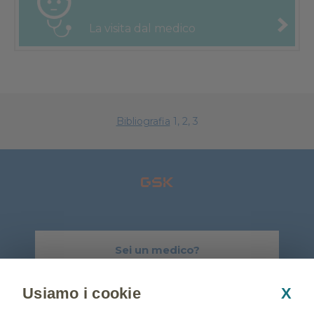
La visita
dal medico
Bibliografia
1, 2, 3
Sei un medico?
Visita GSK-Salute.it
Usiamo i cookie
X
Chi siamo
Informativa sulla Privacy