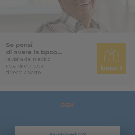
Se pensi
di avere la bpco...
la visita dal medico:
cosa dire e cosa
bpco
ti verrà chiesto
Sei un medico?