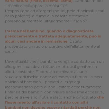
varia natura (rinite, eczema, asma)
aumenta molto
il rischio di sviluppare la malattia
.
(1,2)
L'esposizione ad allergeni (pollini, pelo di animali, acari
della polvere), al fumo e la nascita prematura
possono aumentare ulteriormente il rischio
.
(2)
L'asma nel bambino, quando è diagnosticata
precocemente e trattata adeguatamente, può in
alcuni casi andare in remissione.
È stato
prospettato un ruolo protettivo dell'allattamento al
seno
.
(4)
L'eventualità che il bambino venga a contatto con un
allergene, non deve tuttavia mettere il genitore in
allerta costante. E' corretto eliminare alcune
situazioni di rischio, come ad esempio fumare in casa
o vicino al bambino. I pediatri-allergologi
raccomandano però di non limitare eccessivamente
l'infanzia dei bambini con misure anti-asma eccessive,
perché si rivelano inutili: è stato anche dimostrato
che
l'inserimento all'asilo e il contatto con altri
bambini non devono essere ritardati perché non