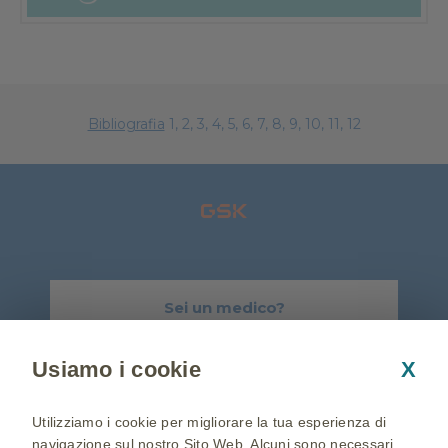
Bibliografia
1, 2, 3, 4, 5, 6, 7, 8, 9, 10, 11, 12
Sei un medico?
Visita GSK-Salute.it
Usiamo i cookie
X
Chi siamo
Informativa sulla Privacy
Utilizziamo i cookie per migliorare la tua esperienza di
Cookie Policy
Condizioni di utilizzo
navigazione sul nostro Sito Web. Alcuni sono necessari