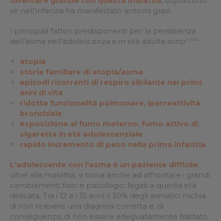
diventare grande con questa malattia
, soprattutto
se nell'infanzia ha manifestato sintomi gravi.
I principali fattori predisponenti per la persistenza
dell’asma nell’adolescenza e in età adulta sono
:
(1,9-12)
atopia
storia familiare di atopia/asma
episodi ricorrenti di respiro sibilante nei primi
anni di vita
ridotta funzionalità polmonare, iperreattività
bronchiale
esposizione al fumo materno, fumo attivo di
sigaretta in età adolescenziale
rapido incremento di peso nella prima infanzia
L'adolescente con l'asma è un paziente difficile
:
oltre alla malattia, si trova anche ad affrontare i grandi
cambiamenti fisici e psicologici legati a questa età
delicata. Tra i 12 e i 15 anni il 30% degli asmatici rischia
di non ricevere una diagnosi corretta e, di
conseguenza, di non essere adeguatamente trattato.