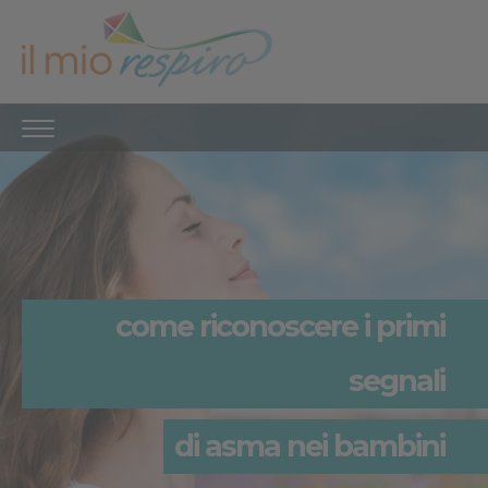
come riconoscere i primi
segnali
di asma nei bambini