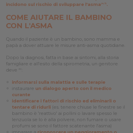
incidono sul rischio di sviluppare l'asma
.
(4,7)
COME AIUTARE IL BAMBINO
CON L'ASMA
Quando il paziente è un bambino, sono mamma e
papà a dover attuare le misure anti-asma quotidiane.
Dopo la diagnosi, fatta in base ai sintomi, alla storia
famigliare e all'esito della spirometria, un genitore
deve
:
(8)
informarsi sulla malattia e sulle terapie
instaurare
un dialogo aperto con il medico
curante
identificare i fattori di rischio ed eliminarli o
tentare di ridurli
(es. tenere chiuse le finestre se il
bambino è 'reattivo' ai pollini o lavare spesso le
lenzuola se lo è alla polvere, non fumare o usare
profumi se sono il fattore scatenante l'asma)
imparare a
riconoscere un peggioramento o