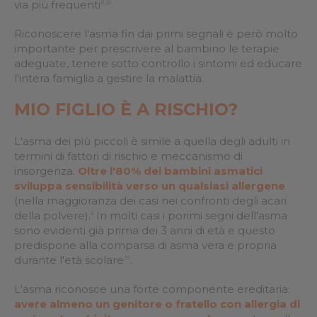
via più frequenti
.
(1,2)
Riconoscere l'asma fin dai primi segnali è però molto
importante per prescrivere al bambino le terapie
adeguate, tenere sotto controllo i sintomi ed educare
l'intera famiglia a gestire la malattia.
MIO FIGLIO È A RISCHIO?
L'asma dei più piccoli è simile a quella degli adulti in
termini di fattori di rischio e meccanismo di
insorgenza.
Oltre l'80% dei bambini asmatici
sviluppa sensibilità verso un qualsiasi allergene
(nella maggioranza dei casi nei confronti degli acari
della polvere).
In molti casi i porimi segni dell'asma
3
sono evidenti già prima dei 3 anni di età e questo
predispone alla comparsa di asma vera e propria
durante l'età scolare
.
(1)
L'asma riconosce una forte componente ereditaria:
avere almeno un genitore o fratello con allergia di