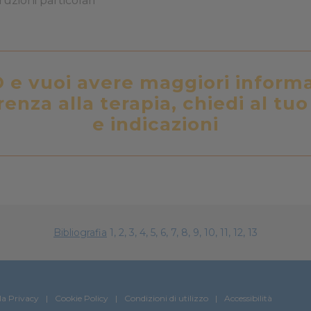
truzioni particolari
O e vuoi avere maggiori inform
renza alla terapia, chiedi al tu
e indicazioni
Bibliografia
1, 2, 3, 4, 5, 6, 7, 8, 9, 10, 11, 12, 13
la Privacy
Cookie Policy
Condizioni di utilizzo
Accessibilità