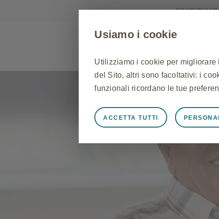
CONDIZIONE
Usiamo i cookie
Utilizziamo i cookie per migliorare
del Sito, altri sono facoltativi: i c
ASMA
RINITE
BPCO
funzionali ricordano le tue preferen
ACCETTA TUTTI
PERSONA
Sempre attivi
Cookie stretta
Cookie necessari affinché il Sito f
Sito, per gestire le preferenze sui 
risposta ad azioni effettuate dall'u
l'accesso o la compilazione di modu
Sito non funzioneranno. Questi co