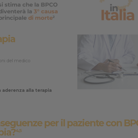
apia
zioni del medico
n aderenza alla terapia
nseguenze per il paziente con B
pia?
4,5