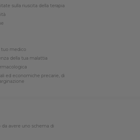
tate sulla riuscita della terapia
ità
ne
l tuo medico
nza della tua malattia
farmacologica
iali ed economiche precarie, di
marginazione
o da avere uno schema di