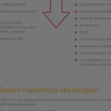
o della malattia
hai aspettative limi
cialista invece che dal
presenti comorbid
soffri di depressio
 prescrizione
sei anziano
ell’inalatore, il numero
fetti collaterali
fumi
oprattutto dal
non hai fiducia ne
hai scarsa conosce
sei in politerapia 
vivi condizioni soc
solitudine e di e
orare l'aderenza alla terapia?
dico i tempi di assunzione di un'eventuale multiterapia in mod
acilmente eseguibile
6
6