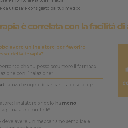
ire e monitorare la tua malattia
le da utilizzare consigliato dal tuo medico
7
rapia è correlata con la facilità d
bbe avere un inalatore per favorire
esso della terapia?
mportante che tu possa assumere il farmaco
azione con l’inalazione
9
ati
senza bisogno di caricare la dose a ogni
atore: l’inalatore singolo ha
meno
o agli inalatori multipli
10
ore deve avere un meccanismo semplice e
11