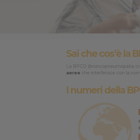
Cookie per l’analisi delle 
Cookie pubblicitari
Sai che cos'è la
La BPCO (broncopneumopatia cron
aeree
che interferisce con la norm
I numeri della B