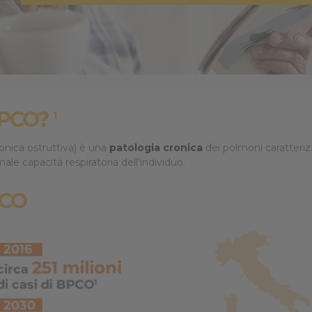
prestazioni
 BPCO?
1
ica ostruttiva) è una
patologia cronica
dei polmoni caratteriz
ale capacità respiratoria dell’individuo.
PCO