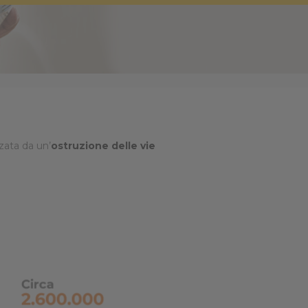
❮
❮
zata da un’
ostruzione delle vie