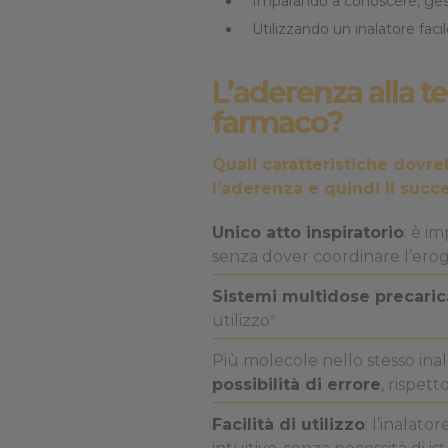
Imparando a conoscere, gest
Utilizzando un inalatore faci
L’aderenza alla te
farmaco?
Quali caratteristiche dovre
l’aderenza e quindi il succ
Unico atto inspiratorio
: è i
senza dover coordinare l’erog
Sistemi multidose precaric
utilizzo
9
Più molecole nello stesso inal
possibilità di errore
, rispett
Facilità di utilizzo
: l’inalat