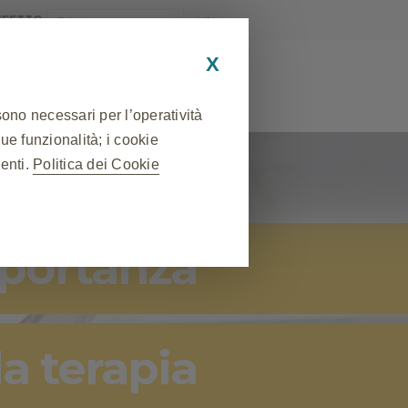
AFFETTO
X
sono necessari per l’operatività
sue funzionalità; i cookie
MEDICO
RISORSE UTILI
nenti.
Politica dei Cookie
❮
portanza
 sessione durante una visita al
lcuni cookie vengono impostati in
ne delle preferenze sulla privacy,
uesti cookie, ma alcune parti del
la terapia
abile.