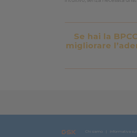
intuitivo, senza necessità di is
Se hai la BPC
migliorare l’ade
Chi siamo
Informativa sul