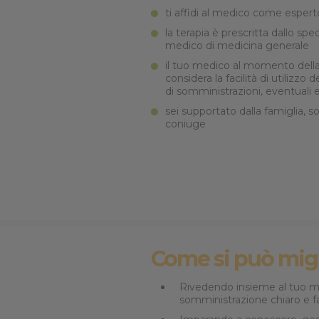
ti affidi al medico come espert
la terapia è prescritta dallo spe
medico di medicina generale
il tuo medico al momento della
considera la facilità di utilizzo d
di somministrazioni, eventuali ef
sei supportato dalla famiglia, s
coniuge
Come si può migli
Rivedendo insieme al tuo me
somministrazione chiaro e f