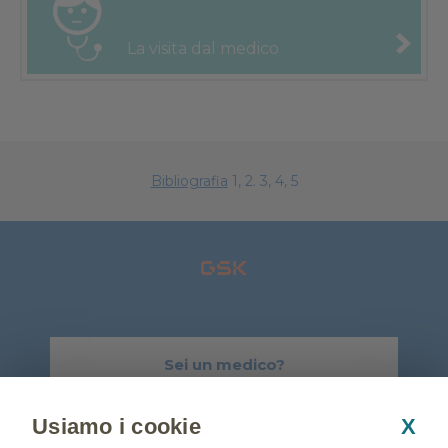
La visita
dal medico
Bibliografia
1, 2. 3, 4, 5
Sei un medico?
Visita GSK-Salute.it
Usiamo i cookie
X