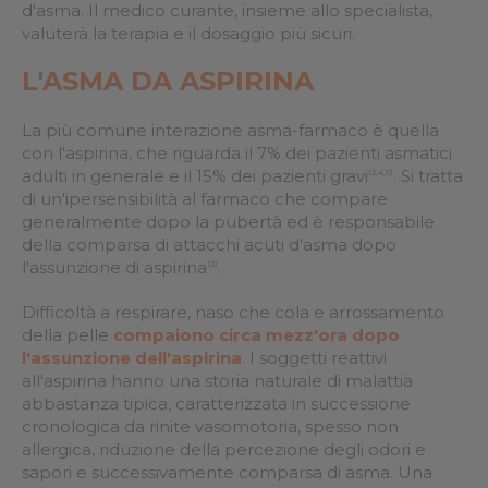
d'asma. Il medico curante, insieme allo specialista,
valuterà la terapia e il dosaggio più sicuri.
L'ASMA DA ASPIRINA
La più comune interazione asma-farmaco è quella
con l'aspirina, che riguarda il 7% dei pazienti asmatici
adulti in generale e il 15% dei pazienti gravi
. Si tratta
(2,4,5)
di un'ipersensibilità al farmaco che compare
generalmente dopo la pubertà ed è responsabile
della comparsa di attacchi acuti d'asma dopo
l'assunzione di aspirina
.
(2)
Difficoltà a respirare, naso che cola e arrossamento
della pelle
compaiono circa mezz'ora dopo
l'assunzione dell'aspirina
. I soggetti reattivi
all'aspirina hanno una storia naturale di malattia
abbastanza tipica, caratterizzata in successione
cronologica da rinite vasomotoria, spesso non
allergica, riduzione della percezione degli odori e
sapori e successivamente comparsa di asma. Una