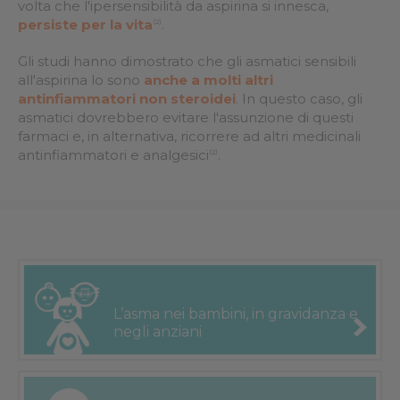
volta che l'ipersensibilità da aspirina si innesca,
persiste per la vita
.
(2)
Gli studi hanno dimostrato che gli asmatici sensibili
all'aspirina lo sono
anche a molti altri
antinfiammatori non steroidei
. In questo caso, gli
asmatici dovrebbero evitare l'assunzione di questi
farmaci e, in alternativa, ricorrere ad altri medicinali
antinfiammatori e analgesici
.
(2)
L’asma nei
bambini, in
gravidanza e
negli anziani