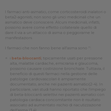
I farmaci anti-asmatici, come corticosteroidi inalatori o
beta2-agonisti, non sono gli unici medicinali che un
asmatico deve conoscere. Alcuni medicinali, infatti,
possono avere come effetto collaterale quello di
dare il via a un attacco di asma o peggiorarne le
manifestazioni.
I farmaci che non fanno bene all'asma sono
:
(1)
i
beta-bloccanti
, tipicamente usati per pressione
alta, malattie cardiache, emicrania e glaucoma,
possono causare costrizione bronchiale. Tuttavia, il
beneficio di questi farmaci nella gestione delle
patologie cardiovascolari è ampiamente
documentato, anche nei pazienti asmatici(2-4). In
particolare, vari studi hanno riportato che l’impiego
di beta-bloccanti selettivi nei pazienti asmatici con
patologia cardiaca concomitante non è risultato
associato ad aumentato rischio di riacutizzazione
dell’asma (3,4)